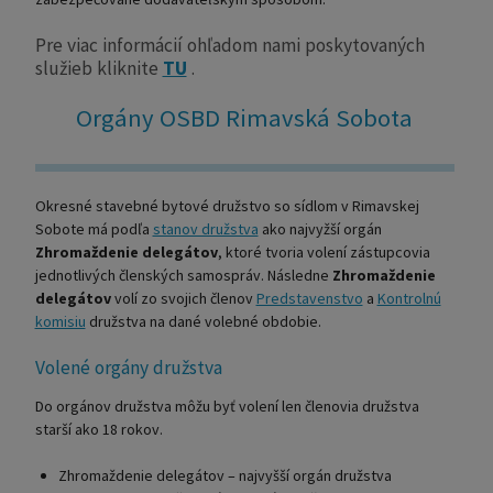
Pre viac informácií ohľadom nami poskytovaných
služieb kliknite
TU
.
Orgány OSBD Rimavská Sobota
Okresné stavebné bytové družstvo so sídlom v Rimavskej
Sobote má podľa
stanov družstva
ako najvyžší orgán
Zhromaždenie delegátov
, ktoré tvoria volení zástupcovia
jednotlivých členských samospráv. Následne
Zhromaždenie
delegátov
volí zo svojich členov
Predstavenstvo
a
Kontrolnú
komisiu
družstva na dané volebné obdobie.
Volené orgány družstva
Do orgánov družstva môžu byť volení len členovia družstva
starší ako 18 rokov.
Zhromaždenie delegátov – najvyšší orgán družstva