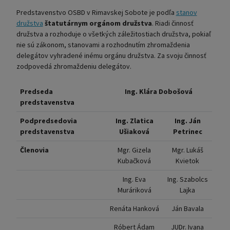
Predstavenstvo OSBD v Rimavskej Sobote je podľa
stanov
družstva
štatutárnym orgánom družstva
. Riadi činnosť
družstva a rozhoduje o všetkých záležitostiach družstva, pokiaľ
nie sú zákonom, stanovami a rozhodnutím zhromaždenia
delegátov vyhradené inému orgánu družstva. Za svoju činnosť
zodpovedá zhromaždeniu delegátov.
Predseda
Ing. Klára Dobošová
predstavenstva
Podpredsedovia
Ing. Zlatica
Ing. Ján
predstavenstva
Ušiaková
Petrinec
Členovia
Mgr. Gizela
Mgr. Lukáš
Kubačková
Kvietok
Ing. Eva
Ing. Szabolcs
Muráriková
Lajka
Renáta Hanková
Ján Bavala
Róbert Ádam
JUDr. Ivana