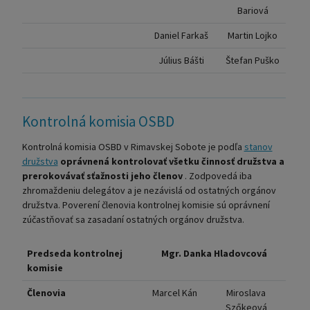
Bariová
Daniel Farkaš
Martin Lojko
Július Bášti
Štefan Puško
Kontrolná komisia OSBD
Kontrolná komisia OSBD v Rimavskej Sobote je podľa
stanov
družstva
oprávnená kontrolovať všetku činnosť družstva a
prerokovávať sťažnosti jeho členov
. Zodpovedá iba
zhromaždeniu delegátov a je nezávislá od ostatných orgánov
družstva. Poverení členovia kontrolnej komisie sú oprávnení
zúčastňovať sa zasadaní ostatných orgánov družstva.
Predseda kontrolnej
Mgr. Danka Hladovcová
komisie
Členovia
Marcel Kán
Miroslava
Szőkeová