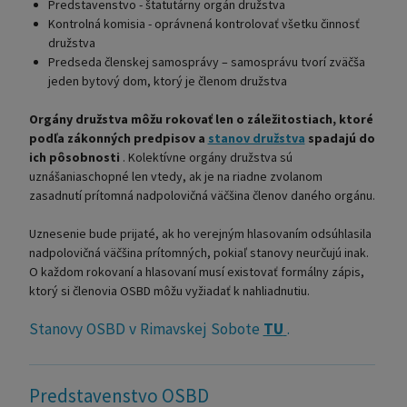
Predstavenstvo - štatutárny orgán družstva
Kontrolná komisia - oprávnená kontrolovať všetku činnosť
družstva
Predseda členskej samosprávy – samosprávu tvorí zväčša
jeden bytový dom, ktorý je členom družstva
Orgány družstva môžu rokovať len o záležitostiach, ktoré
podľa zákonných predpisov a
stanov družstva
spadajú do
ich pôsobnosti
. Kolektívne orgány družstva sú
uznášaniaschopné len vtedy, ak je na riadne zvolanom
zasadnutí prítomná nadpolovičná väčšina členov daného orgánu.
Uznesenie bude prijaté, ak ho verejným hlasovaním odsúhlasila
nadpolovičná väčšina prítomných, pokiaľ stanovy neurčujú inak.
O každom rokovaní a hlasovaní musí existovať formálny zápis,
ktorý si členovia OSBD môžu vyžiadať k nahliadnutiu.
Stanovy OSBD v Rimavskej Sobote
TU
.
Predstavenstvo OSBD