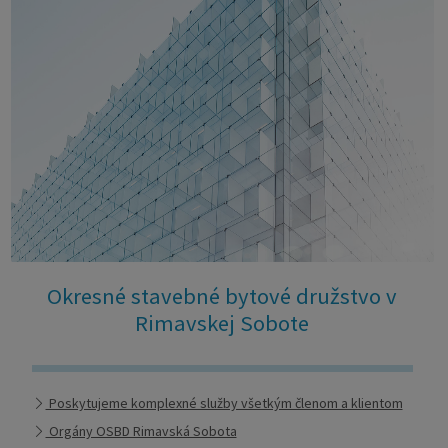
Okresné stavebné bytové družstvo v
Rimavskej Sobote
Poskytujeme komplexné služby všetkým členom a klientom
Orgány OSBD Rimavská Sobota