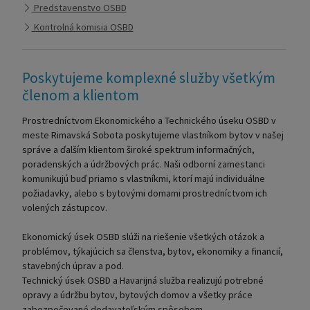
Predstavenstvo OSBD
Kontrolná komisia OSBD
Poskytujeme komplexné služby všetkým
členom a klientom
Prostredníctvom Ekonomického a Technického úseku OSBD v
meste Rimavská Sobota poskytujeme vlastníkom bytov v našej
správe a ďalším klientom široké spektrum informačných,
poradenských a údržbových prác. Naši odborní zamestanci
komunikujú buď priamo s vlastníkmi, ktorí majú individuálne
požiadavky, alebo s bytovými domami prostredníctvom ich
volených zástupcov.
Ekonomický úsek OSBD slúži na riešenie všetkých otázok a
problémov, týkajúcich sa členstva, bytov, ekonomiky a financií,
stavebných úprav a pod.
Technický úsek OSBD a Havarijná služba realizujú potrebné
opravy a údržbu bytov, bytových domov a všetky práce
zabezpečované dodavateľským spôsobom.