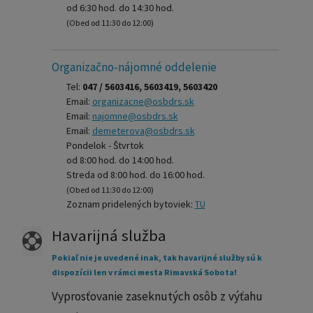
od 6:30 hod. do 14:30 hod.
(Obed od 11:30 do 12:00)
Organizačno-nájomné oddelenie
Tel:
047 / 5603416, 5603419, 5603420
Email:
organizacne@osbdrs.sk
Email:
najomne@osbdrs.sk
Email:
demeterova@osbdrs.sk
Pondelok - Štvrtok
od 8:00 hod. do 14:00 hod.
Streda od 8:00 hod. do 16:00 hod.
(Obed od 11:30 do 12:00)
Zoznam pridelených bytoviek:
TU
Havarijná služba
Pokiaľ nie je uvedené inak, tak havarijné služby sú k
dispozícii len v rámci mesta Rimavská Sobota!
Vyprosťovanie zaseknutých osôb z výťahu