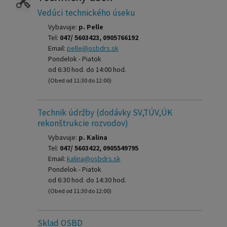
Vedúci technického úseku
Vybavuje:
p. Pelle
Tel:
047/ 5603423, 0905766192
Email:
pelle@osbdrs.sk
Pondelok - Piatok
od 6:30 hod. do 14:00 hod.
(Obed od 11:30 do 12:00)
Technik údržby (dodávky SV,TÚV,ÚK
rekonštrukcie rozvodov)
Vybavuje:
p. Kalina
Tel:
047/ 5603422, 0905549795
Email:
kalina@osbdrs.sk
Pondelok - Piatok
od 6:30 hod. do 14:30 hod.
(Obed od 11:30 do 12:00)
Sklad OSBD