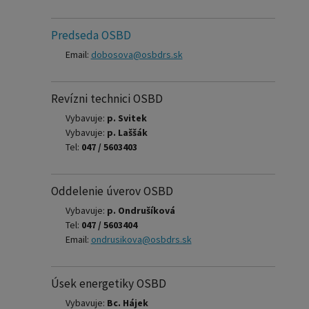
Predseda OSBD
Email:
dobosova@osbdrs.sk
Revízni technici OSBD
Vybavuje:
p. Svitek
Vybavuje:
p. Laššák
Tel:
047 / 5603403
Oddelenie úverov OSBD
Vybavuje:
p. Ondrušíková
Tel:
047 / 5603404
Email:
ondrusikova@osbdrs.sk
Úsek energetiky OSBD
Vybavuje:
Bc. Hájek