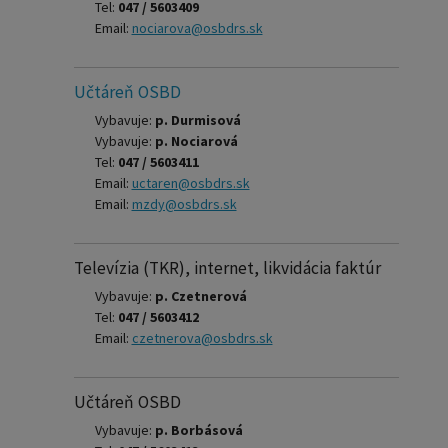
Tel:
047 / 5603409
Email:
nociarova@osbdrs.sk
Učtáreň OSBD
Vybavuje:
p. Durmisová
Vybavuje:
p. Nociarová
Tel:
047 / 5603411
Email:
uctaren@osbdrs.sk
Email:
mzdy@osbdrs.sk
Televízia (TKR), internet, likvidácia faktúr
Vybavuje:
p. Czetnerová
Tel:
047 / 5603412
Email:
czetnerova@osbdrs.sk
Učtáreň OSBD
Vybavuje:
p. Borbásová