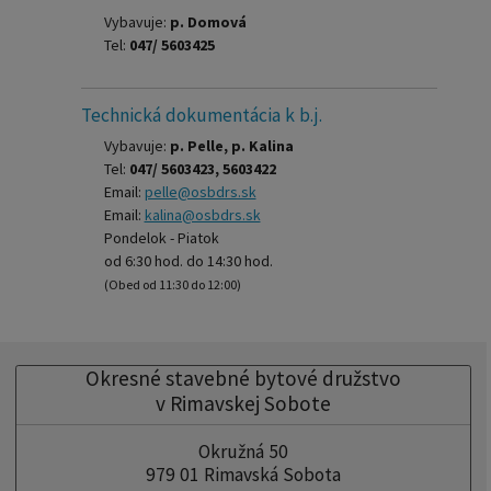
Vybavuje:
p. Domová
Tel:
047/ 5603425
Technická dokumentácia k b.j.
Vybavuje:
p. Pelle, p. Kalina
Tel:
047/ 5603423, 5603422
Email:
pelle@osbdrs.sk
Email:
kalina@osbdrs.sk
Pondelok - Piatok
od 6:30 hod. do 14:30 hod.
(Obed od 11:30 do 12:00)
Okresné stavebné bytové družstvo
v Rimavskej Sobote
Okružná 50
979 01 Rimavská Sobota