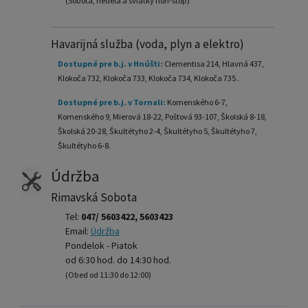
(Sobota, nedeľa a sviatky non-stop)
Havarijná služba (voda, plyn a elektro)
Dostupné pre b.j. v Hnúšti:
Clementisa 214, Hlavná 437,
Klokoča 732, Klokoča 733, Klokoča 734, Klokoča 735 .
Dostupné pre b.j. v Tornali:
Komenského 6-7,
Komenského 9, Mierová 18-22, Poštová 93-107, Školská 8-18,
Školská 20-28, Škultétyho 2-4, Škultétyho 5, Škultétyho 7,
Škultétyho 6-8.
Údržba
Rimavská Sobota
Tel:
047/ 5603422, 5603423
Email:
Údržba
Pondelok - Piatok
od 6:30 hod. do 14:30 hod.
(Obed od 11:30 do 12:00)