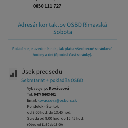
0850 111 727
Adresár kontaktov OSBD Rimavská
Sobota
Pokiaľ nie je uvedené inak, tak platia všeobecné stránkové
hodiny a dni (Spodná časť stránky).
Úsek predsedu
Sekretariát + pokladňa OSBD
Vybavuje:
p. Kovácsová
Tel:
047/ 5603401
Email:
kovacsova@osbdrs.sk
Pondelok - Štvrtok
od 8:00 hod. do 13:45 hod.
Streda od 8:00 hod. do 15:45 hod.
(Obed od 11:30 do 13:00)