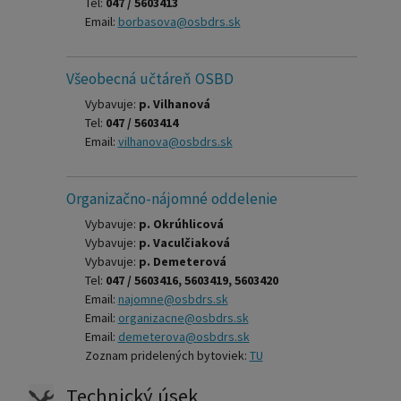
Tel:
047 / 5603413
Email:
borbasova@osbdrs.sk
Všeobecná učtáreň OSBD
Vybavuje:
p. Vilhanová
Tel:
047 / 5603414
Email:
vilhanova@osbdrs.sk
Organizačno-nájomné oddelenie
Vybavuje:
p. Okrúhlicová
Vybavuje:
p. Vaculčiaková
Vybavuje:
p. Demeterová
Tel:
047 / 5603416, 5603419, 5603420
Email:
najomne@osbdrs.sk
Email:
organizacne@osbdrs.sk
Email:
demeterova@osbdrs.sk
Zoznam pridelených bytoviek:
TU
Technický úsek